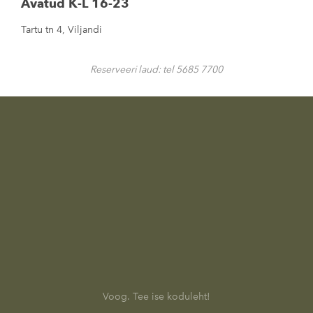
Avatud K-L 16-23
Tartu tn 4, Viljandi
Reserveeri laud: tel 5685 7700
Voog. Tee ise koduleht!